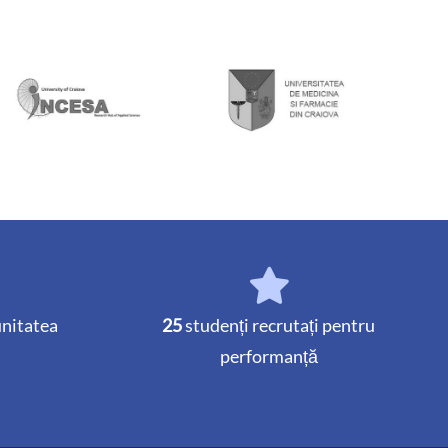
unitatea
25
studenți recrutați pentru
performanță