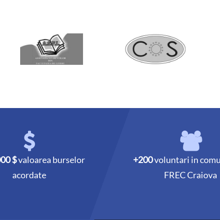
000 $
valoarea burselor
+200
voluntari in com
acordate
FREC Craiova