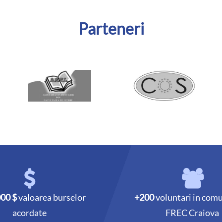
Parteneri
000 $
valoarea burselor
+200
voluntari in com
acordate
FREC Craiova