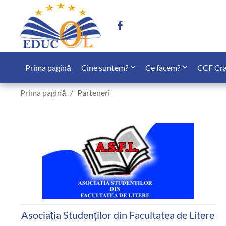
Prima pagină
Cine suntem?
Ce facem?
CCF Cra
Prima pagină
Parteneri
Asociația Studenților din Facultatea de Litere