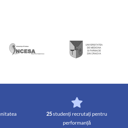
unitatea
25
studenți recrutați pentru
performanță