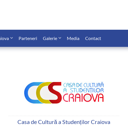
iova
Parteneri
Galerie
Media
Contact
Casa de Cultură a Studenților Craiova