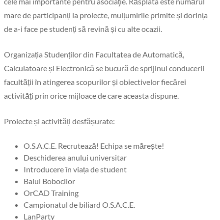
cele mai importante pentru asociaţie. Răsplata este numărul
mare de participanți la proiecte, mulțumirile primite și dorința
de a-i face pe studenți să revină și cu alte ocazii.
Organizația Studenților din Facultatea de Automatică,
Calculatoare și Electronică se bucură de sprijinul conducerii
facultății în atingerea scopurilor și obiectivelor fiecărei
activități prin orice mijloace de care aceasta dispune.
Proiecte și activități desfășurate:
O.S.A.C.E. Recrutează! Echipa se mărește!
Deschiderea anului universitar
Introducere în viața de student
Balul Bobocilor
OrCAD Training
Campionatul de biliard O.S.A.C.E.
LanParty