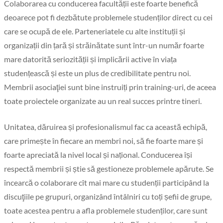
Colaborarea cu conducerea facultății este foarte benefică
deoarece pot fi dezbătute problemele studenților direct cu cei
care se ocupă de ele. Parteneriatele cu alte instituții și
organizații din țară și străinătate sunt într-un număr foarte
mare datorită seriozității și implicării active în viața
studențească și este un plus de credibilitate pentru noi.
Membrii asociaţiei sunt bine instruiți prin training-uri, de aceea
toate proiectele organizate au un real succes printre tineri.
Unitatea, dăruirea și profesionalismul fac ca această echipă,
care primește în fiecare an membri noi, să fie foarte mare și
foarte apreciată la nivel local și național. Conducerea își
respectă membrii și știe să gestioneze problemele apărute. Se
încearcă o colaborare cît mai mare cu studenții participând la
discuţiile pe grupuri, organizând întâlniri cu toți șefii de grupe,
toate acestea pentru a afla problemele studenților, care sunt